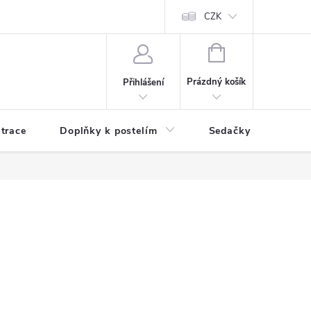
ní zboží a reklamace
Podmínky ochrany osobních údajů
CZK
Jak nakupo
NÁKUPNÍ
KOŠÍK
Prázdný košík
Přihlášení
trace
Doplňky k postelím
Sedačky
S