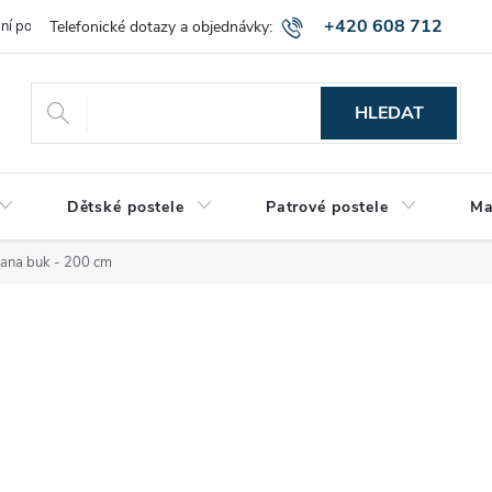
+420 608 712
bní podmínky
Obchodní podmínky
Montáž a výnos zboží
Vráce
515
HLEDAT
Dětské postele
Patrové postele
Ma
ana buk - 200 cm