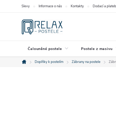
Přejít
Slevy
Informace o nás
Kontakty
Dodací a plate
na
obsah
Čalouněné postele
Postele z masivu
Doplňky k postelím
Zábrany na postele
Zábr
Domů