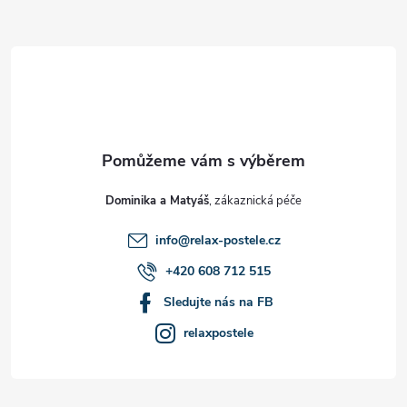
Z
á
p
a
t
Dominika a Matyáš
í
info
@
relax-postele.cz
+420 608 712 515
Sledujte nás na FB
relaxpostele