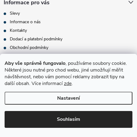
Informace pro vás
Slevy
Informace o nás
Kontakty
Dodací a platební podmínky
Obchodní podmínky
Montáž a výnos zboží
Aby vše správně fungovalo
, používáme soubory cookie.
Vrácení zboží a reklamace
Některé jsou nutné pro chod webu, jiné umožňují měřit
Podmínky ochrany osobních údajů
návštěvnost, nebo vám pomocí reklamy zobrazit tipy na
Jak nakupovat
další obsah. Více informací
zde
.
Zasaďte si svůj strom
Nastavení
Pojištění zásilky
Souhlasím