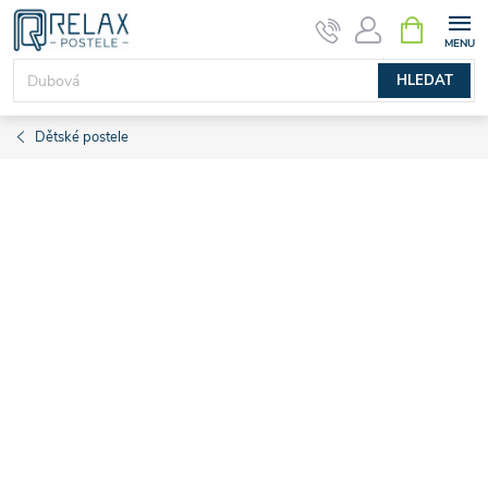
Přejít
NÁKUPNÍ
KOŠÍK
na
obsah
HLEDAT
Dětské postele