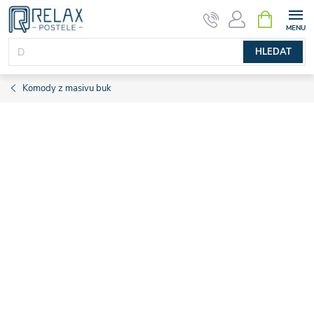
Přejít
NÁKUPNÍ
KOŠÍK
na
obsah
HLEDAT
Komody z masivu buk