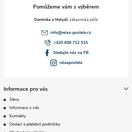
a
t
Dominika a Matyáš
í
info
@
relax-postele.cz
+420 608 712 515
Sledujte nás na FB
relaxpostele
Informace pro vás
Slevy
Informace o nás
Kontakty
Dodací a platební podmínky