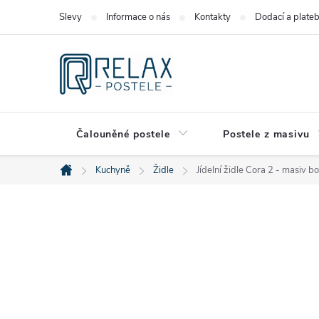
Přejít
Slevy
Informace o nás
Kontakty
Dodací a plate
na
obsah
Čalouněné postele
Postele z masivu
Kuchyně
Židle
Jídelní židle Cora 2 - masiv b
Domů