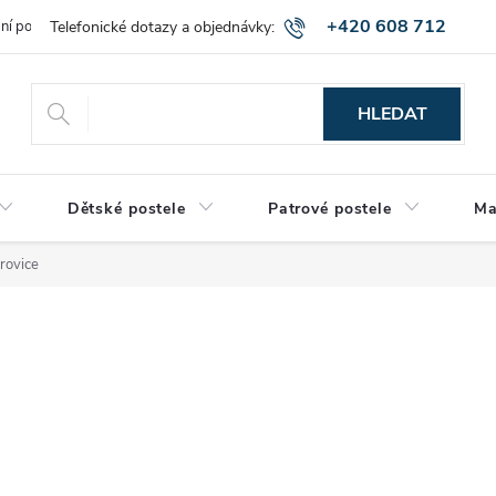
+420 608 712
bní podmínky
Obchodní podmínky
Montáž a výnos zboží
Vráce
515
HLEDAT
Dětské postele
Patrové postele
Ma
orovice