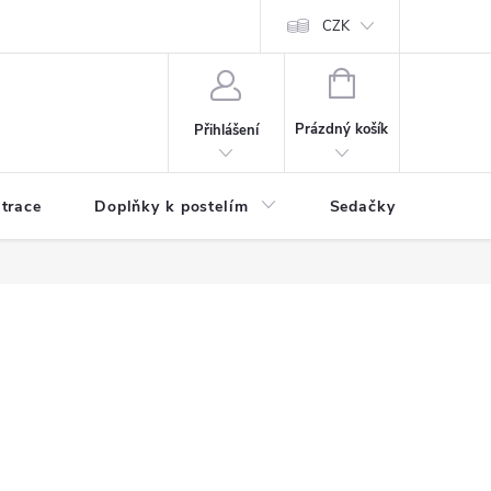
ní zboží a reklamace
Podmínky ochrany osobních údajů
CZK
Jak nakupo
NÁKUPNÍ
KOŠÍK
Prázdný košík
Přihlášení
trace
Doplňky k postelím
Sedačky
S