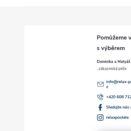
Z
á
p
a
Dominika a Matyáš
t
í
info
@
relax-p
z
+420 608 71
Sledujte nás
relaxpostele