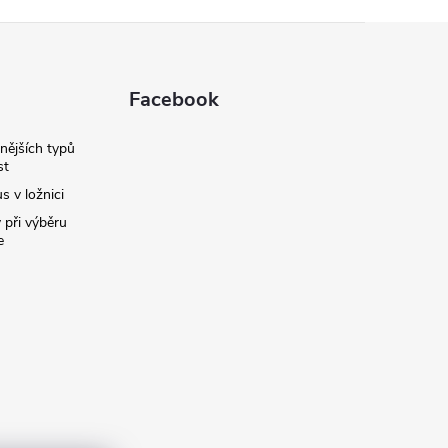
Facebook
nějších typů
st
s v ložnici
 při výběru
e