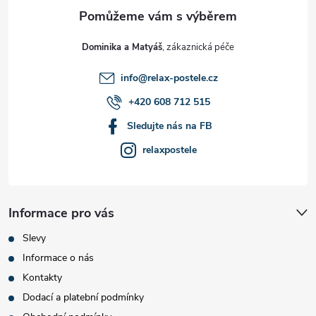
a
t
Dominika a Matyáš
í
info
@
relax-postele.cz
+420 608 712 515
Sledujte nás na FB
relaxpostele
Informace pro vás
Slevy
Informace o nás
Kontakty
Dodací a platební podmínky