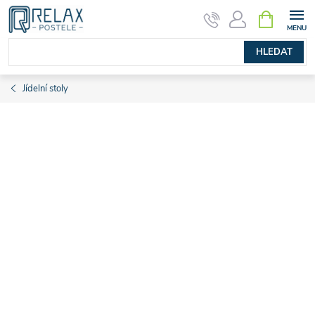
Přejít
NÁKUPNÍ
KOŠÍK
na
obsah
HLEDAT
Jídelní stoly