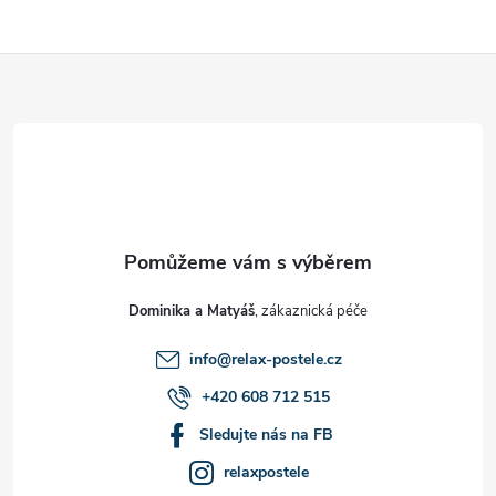
Z
á
p
a
t
Dominika a Matyáš
í
info
@
relax-postele.cz
+420 608 712 515
Sledujte nás na FB
relaxpostele