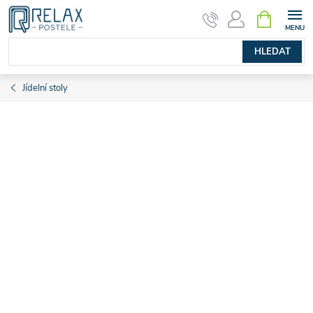
Přejít
NÁKUPNÍ
KOŠÍK
na
obsah
HLEDAT
Jídelní stoly