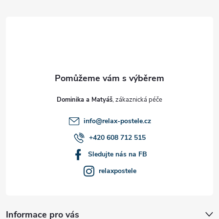
á
p
a
t
Dominika a Matyáš
í
info
@
relax-postele.cz
+420 608 712 515
Sledujte nás na FB
relaxpostele
Informace pro vás