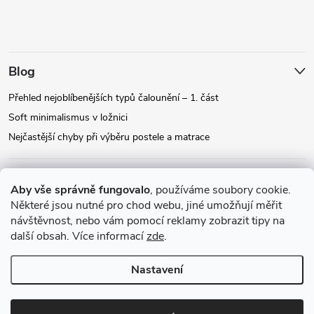
Blog
Přehled nejoblíbenějších typů čalounění – 1. část
Soft minimalismus v ložnici
Nejčastější chyby při výběru postele a matrace
Facebook
Aby vše správně fungovalo
, používáme soubory cookie.
Některé jsou nutné pro chod webu, jiné umožňují měřit
návštěvnost, nebo vám pomocí reklamy zobrazit tipy na
Instagram
další obsah. Více informací
zde
.
Nastavení
Copyright 2026
Relax-postele.cz
. Všechna práva vyhrazena.
Upravit
nastavení cookies