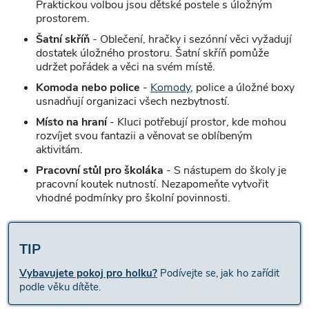
Praktickou volbou jsou dětské postele s úložným
prostorem.
Šatní skříň
- Oblečení, hračky i sezónní věci vyžadují
dostatek úložného prostoru. Šatní skříň pomůže
udržet pořádek a věci na svém místě.
Komoda nebo police
-
Komody
, police a úložné boxy
usnadňují organizaci všech nezbytností.
Místo na hraní
- Kluci potřebují prostor, kde mohou
rozvíjet svou fantazii a věnovat se oblíbeným
aktivitám.
Pracovní stůl pro školáka
- S nástupem do školy je
pracovní koutek nutností. Nezapomeňte vytvořit
vhodné podmínky pro školní povinnosti.
TIP
Vybavujete pokoj pro holku?
Podívejte se, jak ho zařídit
podle věku dítěte.