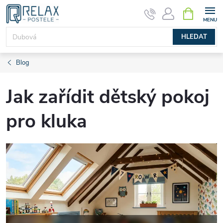
Přejít
NÁKUPNÍ
KOŠÍK
na
obsah
HLEDAT
Blog
Jak zařídit dětský pokoj
pro kluka