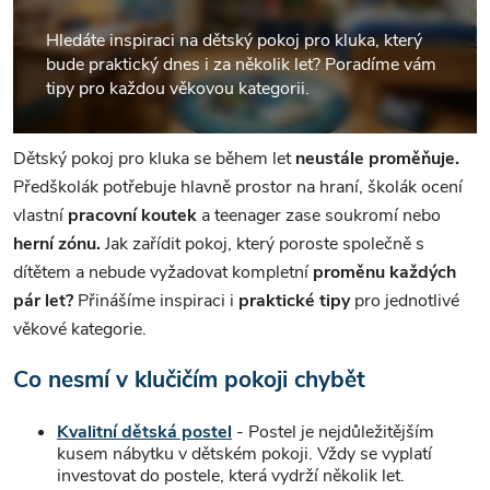
Hledáte inspiraci na dětský pokoj pro kluka, který
bude praktický dnes i za několik let? Poradíme vám
tipy pro každou věkovou kategorii.
Dětský pokoj pro kluka se během let
neustále proměňuje.
Předškolák potřebuje hlavně prostor na hraní, školák ocení
vlastní
pracovní koutek
a teenager zase soukromí nebo
herní zónu.
Jak zařídit pokoj, který poroste společně s
dítětem a nebude vyžadovat kompletní
proměnu každých
pár let?
Přinášíme inspiraci i
praktické tipy
pro jednotlivé
věkové kategorie.
Co nesmí v klučičím pokoji chybět
Kvalitní dětská postel
- Postel je nejdůležitějším
kusem nábytku v dětském pokoji. Vždy se vyplatí
investovat do postele, která vydrží několik let.