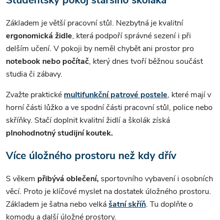
Studentský pokoj staršího školáka
Základem je větší pracovní stůl. Nezbytná je kvalitní
ergonomická židle
, která podpoří správné sezení i při
delším učení. V pokoji by neměl chybět ani prostor pro
notebook nebo počítač
, který dnes tvoří běžnou součást
studia či zábavy.
Zvažte praktické
multifunkční patrové postele
, které mají v
horní části lůžko a ve spodní části pracovní stůl, police nebo
skříňky. Stačí doplnit kvalitní židlí a školák získá
plnohodnotný studijní koutek.
Více úložného prostoru než kdy dřív
S věkem
přibývá oblečení,
sportovního vybavení i osobních
věcí. Proto je klíčové myslet na dostatek úložného prostoru.
Základem je šatna nebo velká
šatní skříň
. Tu doplňte o
komodu a další úložné prostory.