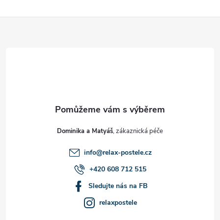
Z
á
p
a
t
Dominika a Matyáš
í
info
@
relax-postele.cz
+420 608 712 515
Sledujte nás na FB
relaxpostele