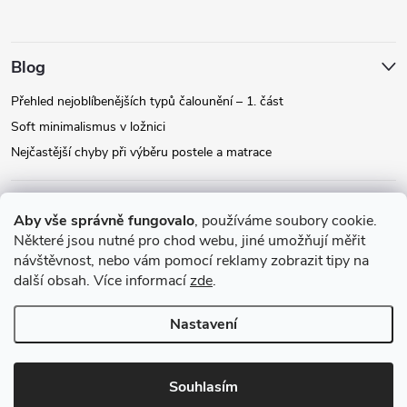
Blog
Přehled nejoblíbenějších typů čalounění – 1. část
Soft minimalismus v ložnici
Nejčastější chyby při výběru postele a matrace
Facebook
Aby vše správně fungovalo
, používáme soubory cookie.
Některé jsou nutné pro chod webu, jiné umožňují měřit
návštěvnost, nebo vám pomocí reklamy zobrazit tipy na
Instagram
další obsah. Více informací
zde
.
Nastavení
Copyright 2026
Relax-postele.cz
. Všechna práva vyhrazena.
Upravit
nastavení cookies
Souhlasím
Vytvořil Shoptet