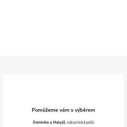
Z
á
p
a
t
Dominika a Matyáš