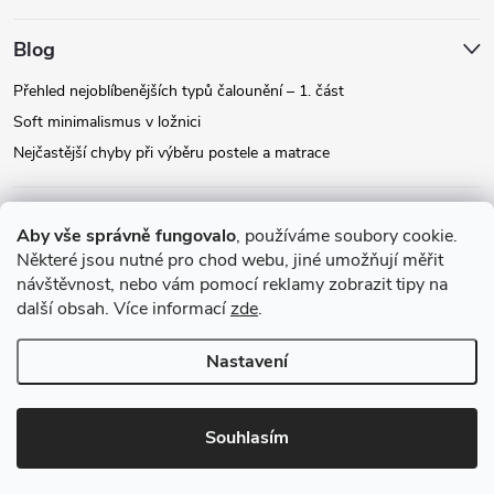
Blog
Přehled nejoblíbenějších typů čalounění – 1. část
Soft minimalismus v ložnici
Nejčastější chyby při výběru postele a matrace
Facebook
Aby vše správně fungovalo
, používáme soubory cookie.
Některé jsou nutné pro chod webu, jiné umožňují měřit
návštěvnost, nebo vám pomocí reklamy zobrazit tipy na
Instagram
další obsah. Více informací
zde
.
Nastavení
Copyright 2026
Relax-postele.cz
. Všechna práva vyhrazena.
Upravit
nastavení cookies
Souhlasím
Vytvořil Shoptet