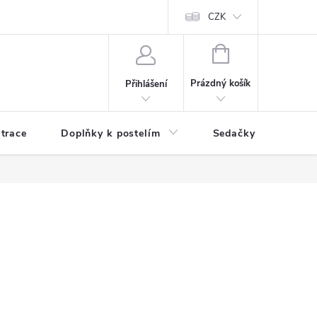
ní zboží a reklamace
Podmínky ochrany osobních údajů
CZK
Jak nakupo
NÁKUPNÍ
KOŠÍK
Prázdný košík
Přihlášení
trace
Doplňky k postelím
Sedačky
S