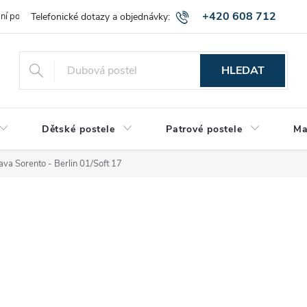
+420 608 712
bní podmínky
Obchodní podmínky
Montáž a výnos zboží
Vráce
515
HLEDAT
Dětské postele
Patrové postele
Ma
va Sorento - Berlin 01/Soft 17