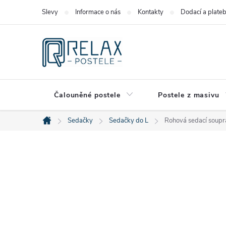
Přejít
Slevy
Informace o nás
Kontakty
Dodací a plate
na
obsah
Čalouněné postele
Postele z masivu
Sedačky
Sedačky do L
Rohová sedací soupra
Domů