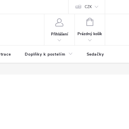
ní zboží a reklamace
Podmínky ochrany osobních údajů
CZK
Jak nakupo
NÁKUPNÍ
KOŠÍK
Prázdný košík
Přihlášení
trace
Doplňky k postelím
Sedačky
S