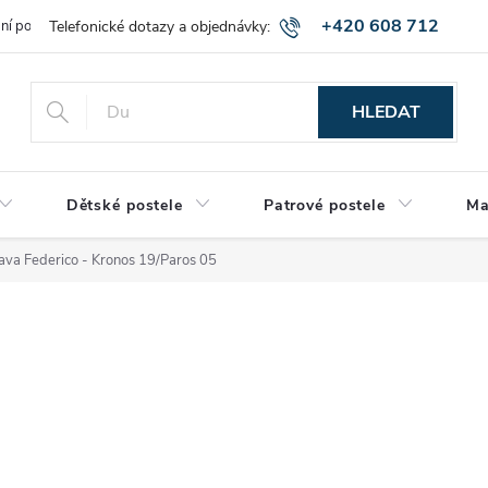
+420 608 712
bní podmínky
Obchodní podmínky
Montáž a výnos zboží
Vráce
515
HLEDAT
Dětské postele
Patrové postele
Ma
ava Federico - Kronos 19/Paros 05