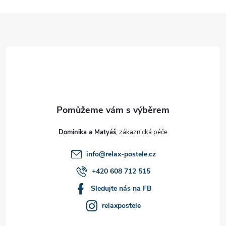
Z
á
p
a
t
Dominika a Matyáš
í
info
@
relax-postele.cz
+420 608 712 515
Sledujte nás na FB
relaxpostele