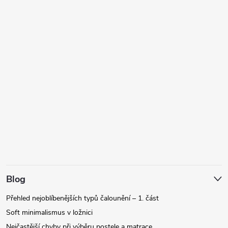
Blog
Přehled nejoblíbenějších typů čalounění – 1. část
Soft minimalismus v ložnici
Nejčastější chyby při výběru postele a matrace