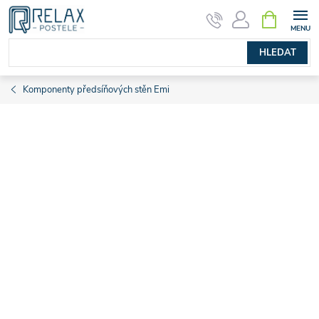
Přejít
NÁKUPNÍ
KOŠÍK
na
obsah
HLEDAT
Komponenty předsíňových stěn Emi