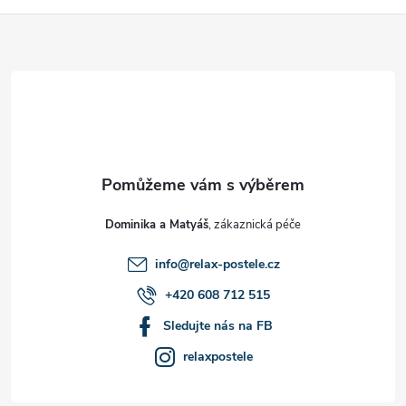
Z
á
p
a
t
Dominika a Matyáš
í
info
@
relax-postele.cz
+420 608 712 515
Sledujte nás na FB
relaxpostele