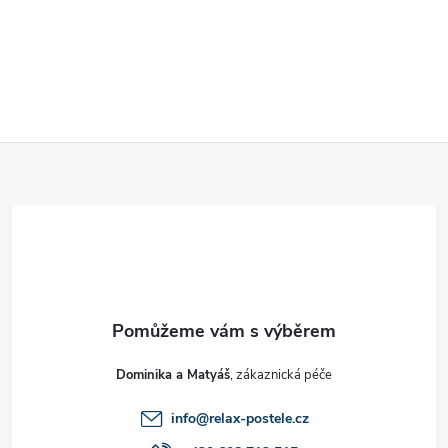
Z
á
p
a
t
Dominika a Matyáš
í
info
@
relax-postele.cz