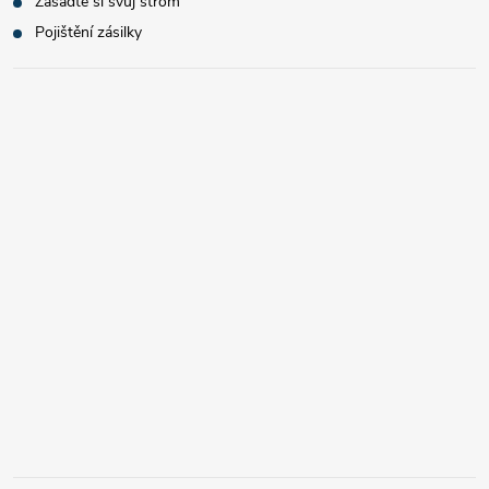
Zasaďte si svůj strom
Pojištění zásilky