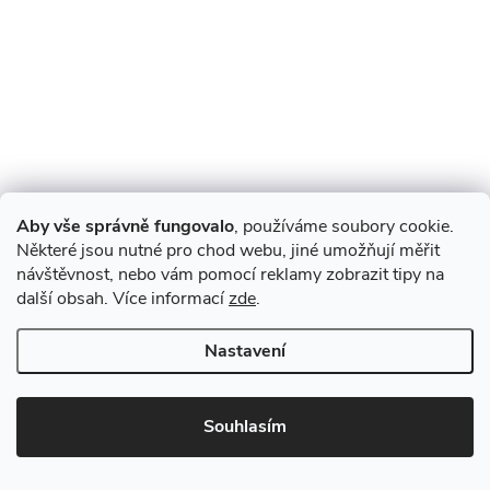
Aby vše správně fungovalo
, používáme soubory cookie.
Některé jsou nutné pro chod webu, jiné umožňují měřit
návštěvnost, nebo vám pomocí reklamy zobrazit tipy na
Z
další obsah. Více informací
zde
.
á
Nastavení
p
Souhlasím
a