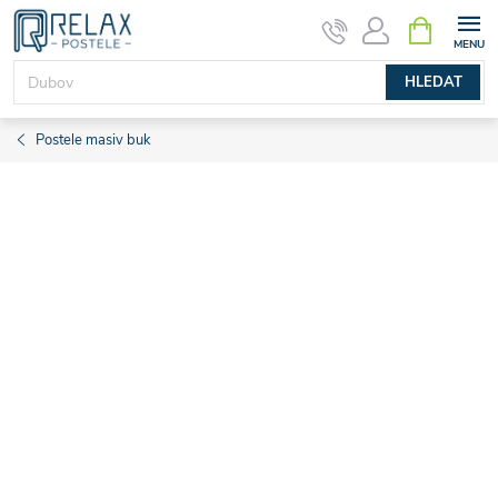
Přejít
NÁKUPNÍ
KOŠÍK
na
obsah
HLEDAT
Postele masiv buk