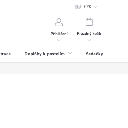
ní zboží a reklamace
Podmínky ochrany osobních údajů
CZK
Jak nakupo
NÁKUPNÍ
KOŠÍK
Prázdný košík
Přihlášení
trace
Doplňky k postelím
Sedačky
S