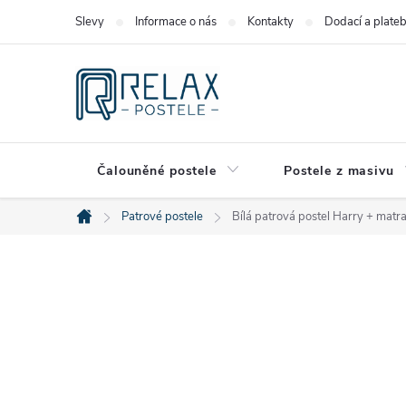
Přejít
Slevy
Informace o nás
Kontakty
Dodací a plate
na
obsah
Čalouněné postele
Postele z masivu
Patrové postele
Bílá patrová postel Harry + matr
Domů