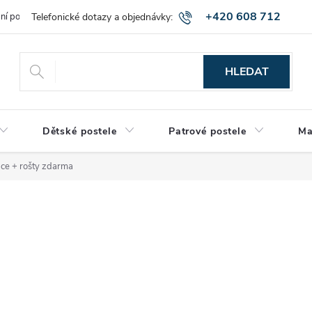
+420 608 712
bní podmínky
Obchodní podmínky
Montáž a výnos zboží
Vráce
515
HLEDAT
Dětské postele
Patrové postele
Ma
ace + rošty zdarma