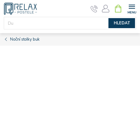
Přejít
NÁKUPNÍ
KOŠÍK
na
obsah
HLEDAT
Noční stolky buk