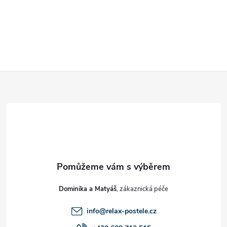
Z
á
p
a
t
Dominika a Matyáš
í
info
@
relax-postele.cz