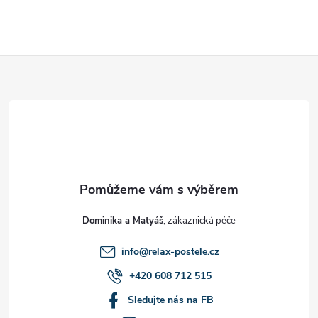
Z
á
p
a
t
Dominika a Matyáš
í
info
@
relax-postele.cz
+420 608 712 515
Sledujte nás na FB