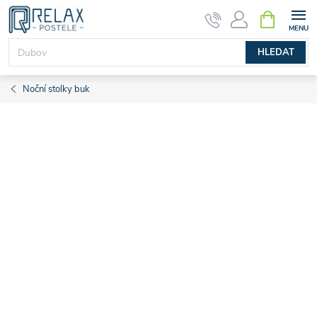
Přejít
NÁKUPNÍ
KOŠÍK
na
obsah
HLEDAT
Noční stolky buk