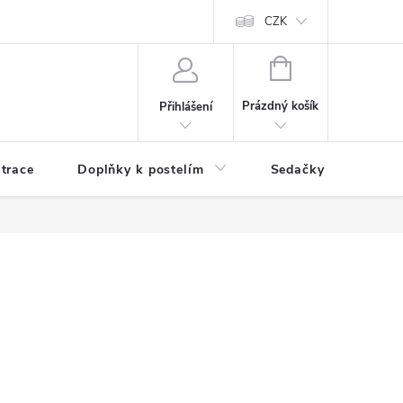
ní zboží a reklamace
Podmínky ochrany osobních údajů
CZK
Jak nakupo
NÁKUPNÍ
KOŠÍK
Prázdný košík
Přihlášení
trace
Doplňky k postelím
Sedačky
S