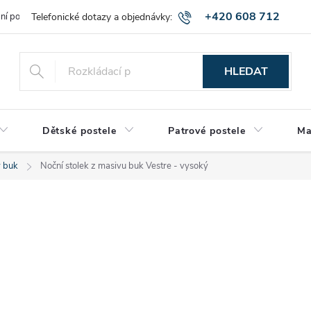
+420 608 712
bní podmínky
Obchodní podmínky
Montáž a výnos zboží
Vráce
515
HLEDAT
Dětské postele
Patrové postele
Ma
y buk
Noční stolek z masivu buk Vestre - vysoký