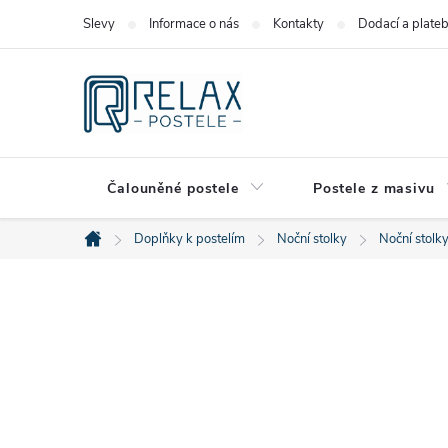
Přejít
Slevy
Informace o nás
Kontakty
Dodací a plate
na
obsah
Čalouněné postele
Postele z masivu
Doplňky k postelím
Noční stolky
Noční stolk
Domů