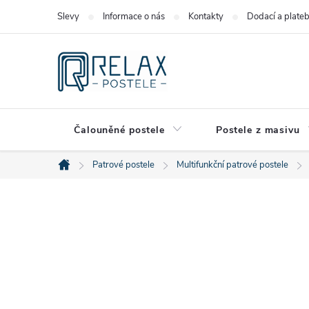
Přejít
Slevy
Informace o nás
Kontakty
Dodací a plate
na
obsah
Čalouněné postele
Postele z masivu
Patrové postele
Multifunkční patrové postele
Domů