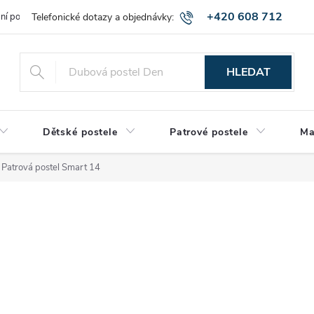
+420 608 712
bní podmínky
Obchodní podmínky
Montáž a výnos zboží
Vráce
515
HLEDAT
Dětské postele
Patrové postele
Ma
Patrová postel Smart 14