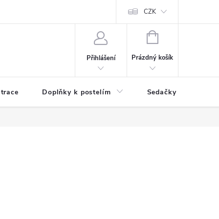
ní zboží a reklamace
Podmínky ochrany osobních údajů
CZK
Jak nakupo
NÁKUPNÍ
KOŠÍK
Prázdný košík
Přihlášení
trace
Doplňky k postelím
Sedačky
S