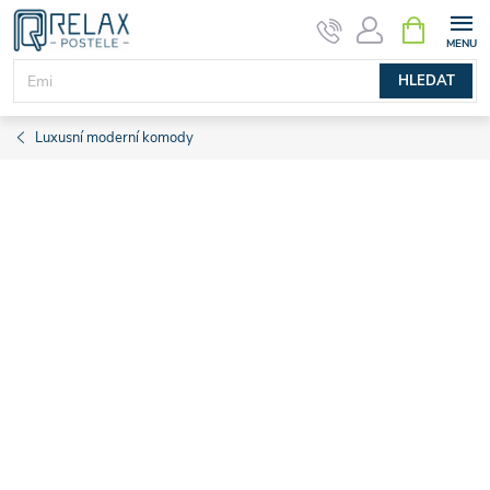
Přejít
NÁKUPNÍ
KOŠÍK
na
obsah
HLEDAT
Luxusní moderní komody