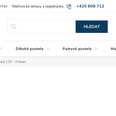
+420 608 712
bní podmínky
Obchodní podmínky
Montáž a výnos zboží
Vráce
515
HLEDAT
Dětské postele
Patrové postele
Ma
di 120 - Artisan