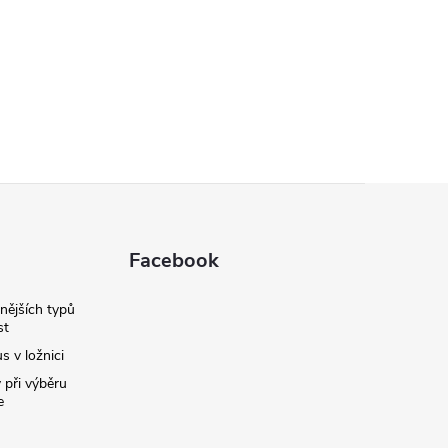
Facebook
nějších typů
st
s v ložnici
 při výběru
e