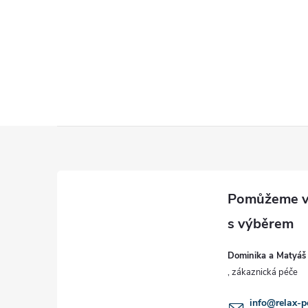
Z
á
p
a
Dominika a Matyáš
t
info
@
relax-p