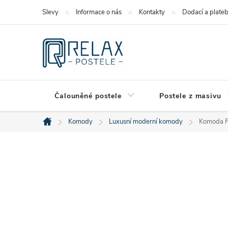
Přejít
Slevy
Informace o nás
Kontakty
Dodací a plate
na
obsah
Čalouněné postele
Postele z masivu
Komody
Luxusní moderní komody
Komoda Fa
Domů