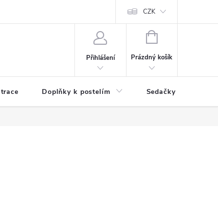
ní zboží a reklamace
Podmínky ochrany osobních údajů
CZK
Jak nakupo
NÁKUPNÍ
KOŠÍK
Prázdný košík
Přihlášení
trace
Doplňky k postelím
Sedačky
S