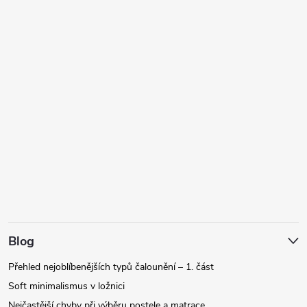
Blog
Přehled nejoblíbenějších typů čalounění – 1. část
Soft minimalismus v ložnici
Nejčastější chyby při výběru postele a matrace