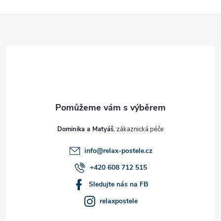
Z
á
p
a
t
Dominika a Matyáš
í
info
@
relax-postele.cz
+420 608 712 515
Sledujte nás na FB
relaxpostele