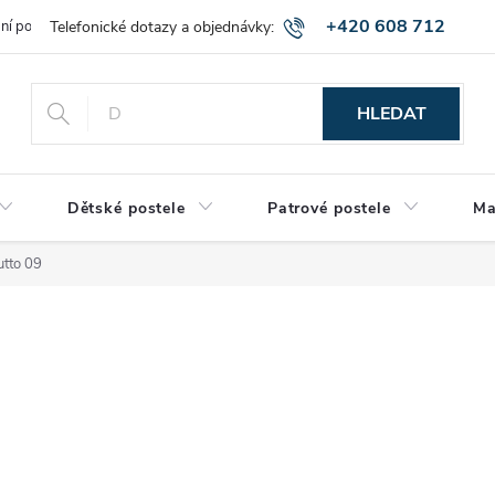
+420 608 712
bní podmínky
Obchodní podmínky
Montáž a výnos zboží
Vráce
515
HLEDAT
Dětské postele
Patrové postele
Ma
utto 09