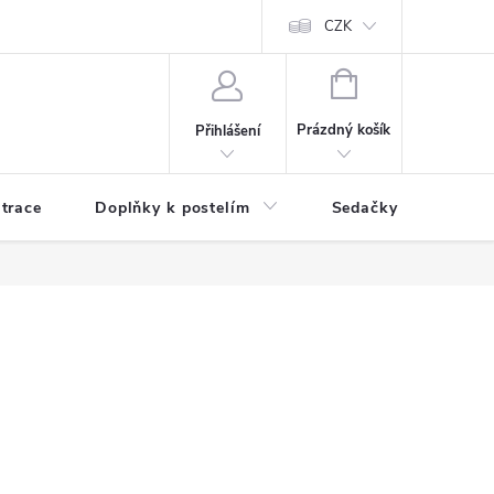
ní zboží a reklamace
Podmínky ochrany osobních údajů
CZK
Jak nakupo
NÁKUPNÍ
KOŠÍK
Prázdný košík
Přihlášení
trace
Doplňky k postelím
Sedačky
S