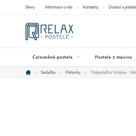
Přejít
Slevy
Informace o nás
Kontakty
Dodací a plate
na
obsah
Čalouněné postele
Postele z masivu
Sedačky
Pohovky
Trojsedačka Victoria - Vel
Domů