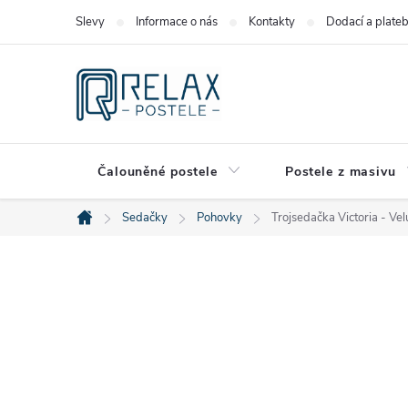
Přejít
Slevy
Informace o nás
Kontakty
Dodací a plate
na
obsah
Čalouněné postele
Postele z masivu
Sedačky
Pohovky
Trojsedačka Victoria - Vel
Domů