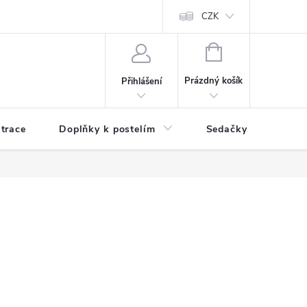
ní zboží a reklamace
Podmínky ochrany osobních údajů
CZK
Jak nakupo
NÁKUPNÍ
KOŠÍK
Prázdný košík
Přihlášení
trace
Doplňky k postelím
Sedačky
S