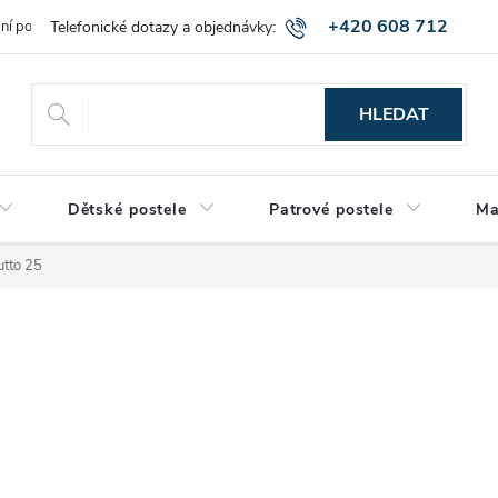
+420 608 712
bní podmínky
Obchodní podmínky
Montáž a výnos zboží
Vráce
515
HLEDAT
Dětské postele
Patrové postele
Ma
utto 25