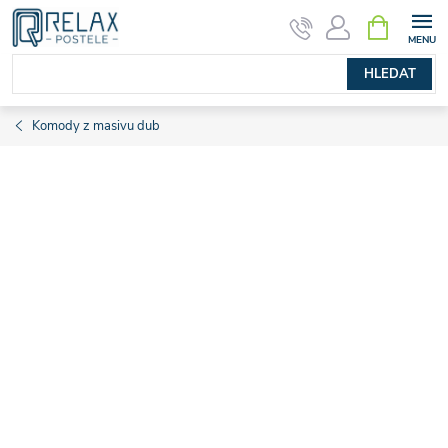
Přejít
NÁKUPNÍ
KOŠÍK
na
obsah
HLEDAT
Komody z masivu dub