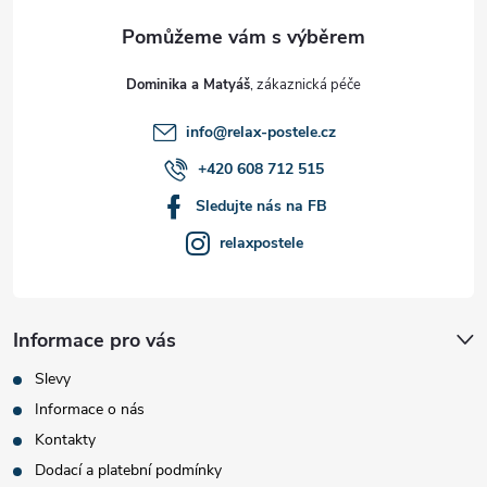
a
t
Dominika a Matyáš
í
info
@
relax-postele.cz
+420 608 712 515
Sledujte nás na FB
relaxpostele
Informace pro vás
Slevy
Informace o nás
Kontakty
Dodací a platební podmínky