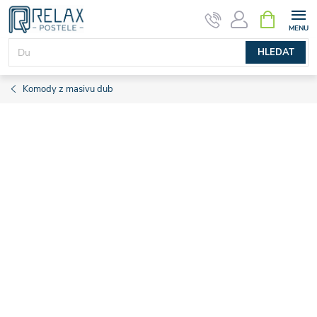
Přejít
NÁKUPNÍ
KOŠÍK
na
obsah
HLEDAT
Komody z masivu dub