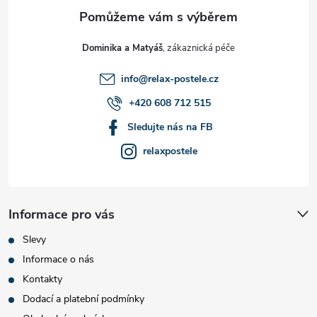
a
t
Dominika a Matyáš
í
info
@
relax-postele.cz
+420 608 712 515
Sledujte nás na FB
relaxpostele
Informace pro vás
Slevy
Informace o nás
Kontakty
Dodací a platební podmínky