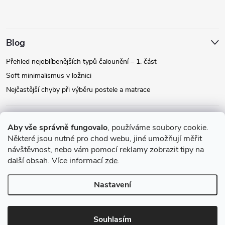
Blog
Přehled nejoblíbenějších typů čalounění – 1. část
Soft minimalismus v ložnici
Nejčastější chyby při výběru postele a matrace
Facebook
Aby vše správně fungovalo
, používáme soubory cookie.
Některé jsou nutné pro chod webu, jiné umožňují měřit
návštěvnost, nebo vám pomocí reklamy zobrazit tipy na
Instagram
další obsah. Více informací
zde
.
Nastavení
Copyright 2026
Relax-postele.cz
. Všechna práva vyhrazena.
Upravit
nastavení cookies
Souhlasím