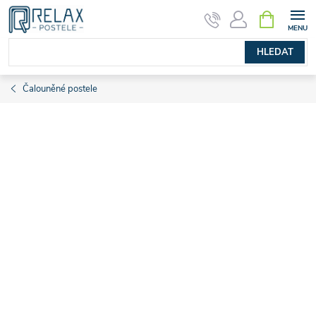
Přejít
NÁKUPNÍ
KOŠÍK
na
obsah
HLEDAT
Čalouněné postele