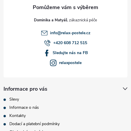
a
t
Dominika a Matyáš
í
info
@
relax-postele.cz
+420 608 712 515
Sledujte nás na FB
relaxpostele
Informace pro vás
Slevy
Informace o nás
Kontakty
Dodací a platební podmínky