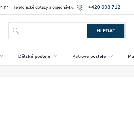
+420 608 712
bní podmínky
Obchodní podmínky
Montáž a výnos zboží
Vráce
515
HLEDAT
Dětské postele
Patrové postele
Ma