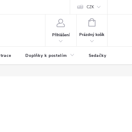
ní zboží a reklamace
Podmínky ochrany osobních údajů
CZK
Jak nakupo
NÁKUPNÍ
KOŠÍK
Prázdný košík
Přihlášení
trace
Doplňky k postelím
Sedačky
S