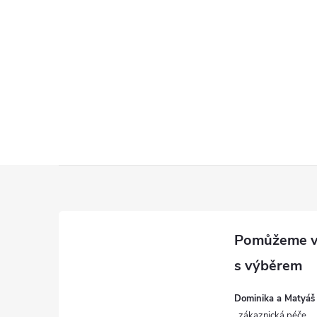
Z
á
p
a
Dominika a Matyáš