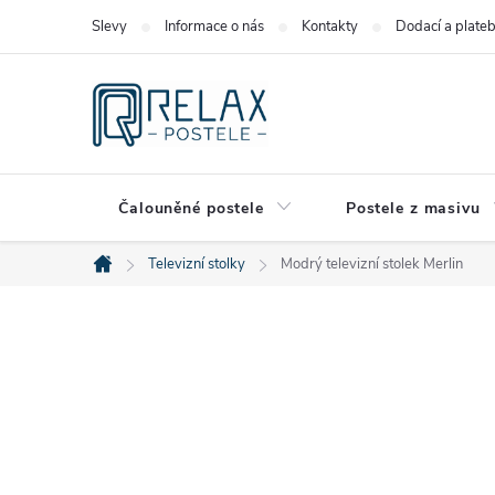
Přejít
Slevy
Informace o nás
Kontakty
Dodací a plate
na
obsah
Čalouněné postele
Postele z masivu
Televizní stolky
Modrý televizní stolek Merlin
Domů