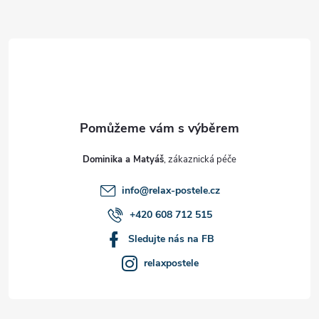
Z
á
p
a
t
Dominika a Matyáš
í
info
@
relax-postele.cz
+420 608 712 515
Sledujte nás na FB
relaxpostele