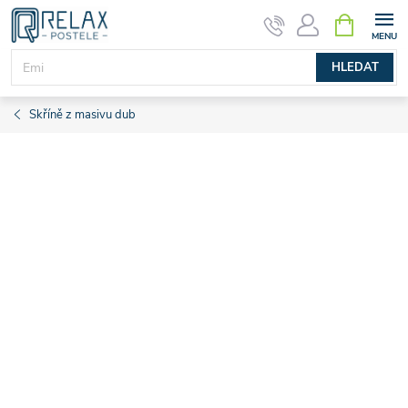
Přejít
NÁKUPNÍ
KOŠÍK
na
obsah
HLEDAT
Skříně z masivu dub