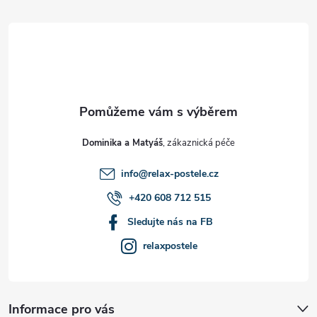
á
p
a
t
Dominika a Matyáš
í
info
@
relax-postele.cz
+420 608 712 515
Sledujte nás na FB
relaxpostele
Informace pro vás