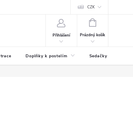
ní zboží a reklamace
Podmínky ochrany osobních údajů
CZK
Jak nakupo
NÁKUPNÍ
KOŠÍK
Prázdný košík
Přihlášení
trace
Doplňky k postelím
Sedačky
S