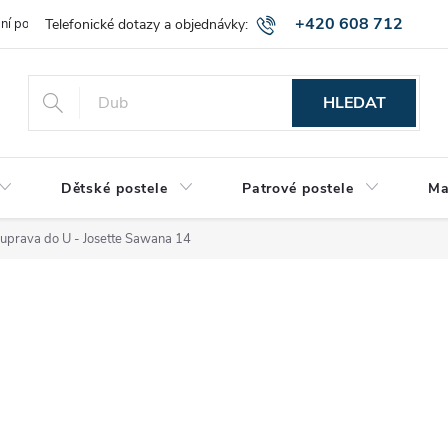
+420 608 712
bní podmínky
Obchodní podmínky
Montáž a výnos zboží
Vráce
515
HLEDAT
Dětské postele
Patrové postele
Ma
ouprava do U - Josette Sawana 14