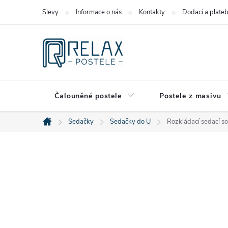
Přejít
Slevy
Informace o nás
Kontakty
Dodací a plate
na
obsah
Čalouněné postele
Postele z masivu
Sedačky
Sedačky do U
Rozkládací sedací s
Domů