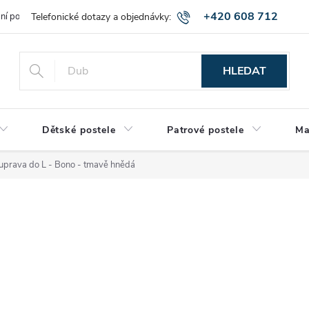
+420 608 712
bní podmínky
Obchodní podmínky
Montáž a výnos zboží
Vráce
515
HLEDAT
Dětské postele
Patrové postele
Ma
ouprava do L - Bono - tmavě hnědá