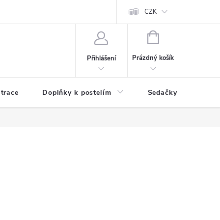
ní zboží a reklamace
Podmínky ochrany osobních údajů
CZK
Jak nakupo
NÁKUPNÍ
KOŠÍK
Prázdný košík
Přihlášení
trace
Doplňky k postelím
Sedačky
S