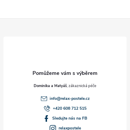
Z
á
p
a
t
Dominika a Matyáš
í
info
@
relax-postele.cz
+420 608 712 515
Sledujte nás na FB
relaxpostele