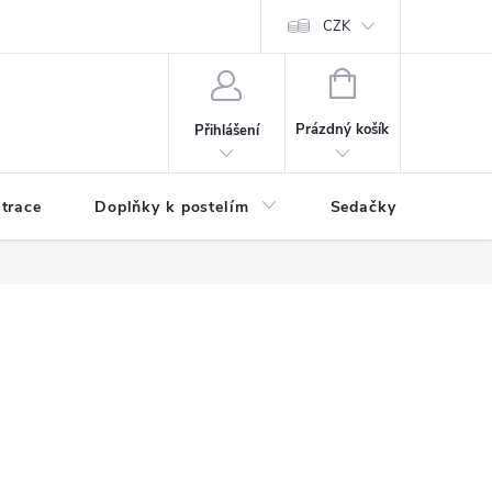
ní zboží a reklamace
Podmínky ochrany osobních údajů
CZK
Jak nakupo
NÁKUPNÍ
KOŠÍK
Prázdný košík
Přihlášení
trace
Doplňky k postelím
Sedačky
S