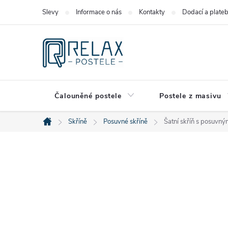
Přejít
Slevy
Informace o nás
Kontakty
Dodací a plate
na
obsah
Čalouněné postele
Postele z masivu
Skříně
Posuvné skříně
Šatní skříň s posuvný
Domů