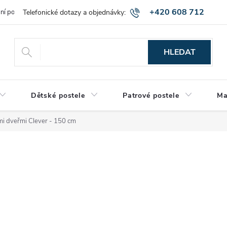
+420 608 712
bní podmínky
Obchodní podmínky
Montáž a výnos zboží
Vráce
515
HLEDAT
Dětské postele
Patrové postele
Ma
mi dveřmi Clever - 150 cm