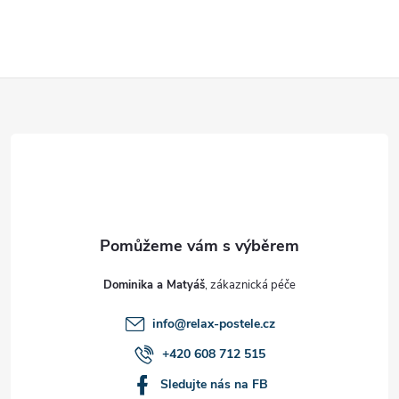
Z
á
p
a
t
Dominika a Matyáš
í
info
@
relax-postele.cz
+420 608 712 515
Sledujte nás na FB