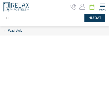
Přejít
NÁKUPNÍ
KOŠÍK
na
obsah
HLEDAT
Psací stoly