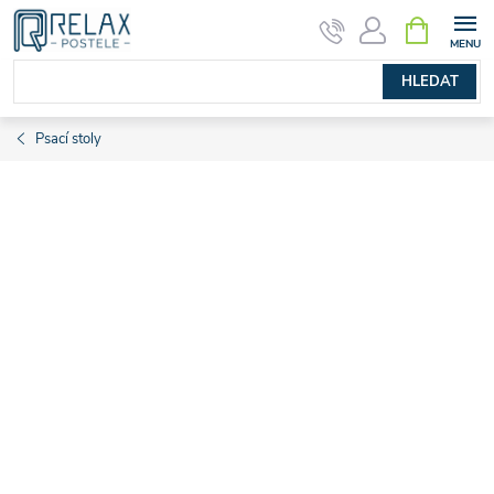
Přejít
NÁKUPNÍ
KOŠÍK
na
obsah
HLEDAT
Psací stoly