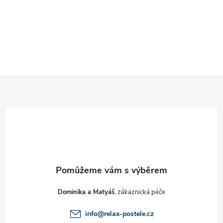
Z
á
p
a
t
Dominika a Matyáš
í
info
@
relax-postele.cz