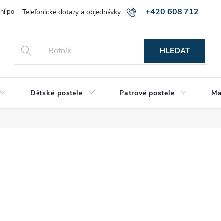
+420 608 712
bní podmínky
Obchodní podmínky
Montáž a výnos zboží
Vráce
515
HLEDAT
Dětské postele
Patrové postele
Ma