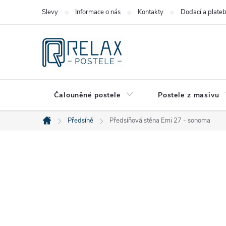
Přejít
Slevy
Informace o nás
Kontakty
Dodací a plate
na
obsah
Čalouněné postele
Postele z masivu
Předsíně
Předsíňová stěna Emi 27 - sonoma
Domů