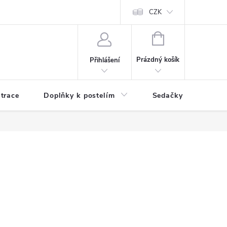
ní zboží a reklamace
Podmínky ochrany osobních údajů
CZK
Jak nakupo
NÁKUPNÍ
KOŠÍK
Prázdný košík
Přihlášení
trace
Doplňky k postelím
Sedačky
S