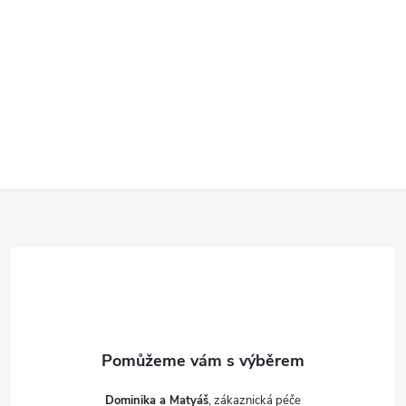
Z
á
p
a
t
Dominika a Matyáš