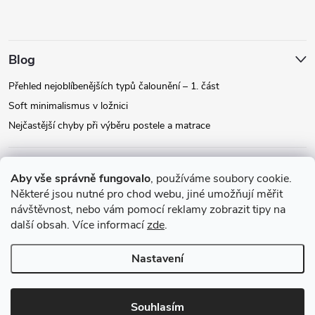
Blog
Přehled nejoblíbenějších typů čalounění – 1. část
Soft minimalismus v ložnici
Nejčastější chyby při výběru postele a matrace
Facebook
Aby vše správně fungovalo
, používáme soubory cookie.
Některé jsou nutné pro chod webu, jiné umožňují měřit
návštěvnost, nebo vám pomocí reklamy zobrazit tipy na
Instagram
další obsah. Více informací
zde
.
Nastavení
Copyright 2026
Relax-postele.cz
. Všechna práva vyhrazena.
Upravit
nastavení cookies
Souhlasím