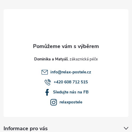
á
p
a
t
Dominika a Matyáš
í
info
@
relax-postele.cz
+420 608 712 515
Sledujte nás na FB
relaxpostele
Informace pro vás