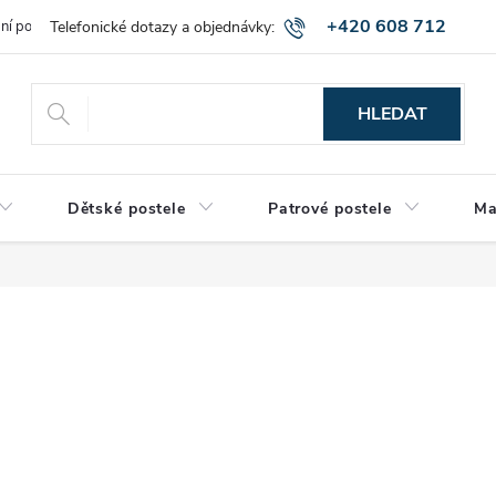
+420 608 712
bní podmínky
Obchodní podmínky
Montáž a výnos zboží
Vráce
515
HLEDAT
Dětské postele
Patrové postele
Ma