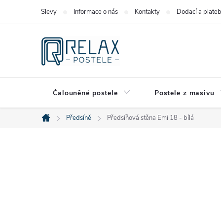
Přejít
Slevy
Informace o nás
Kontakty
Dodací a plate
na
obsah
Čalouněné postele
Postele z masivu
Předsíně
Předsíňová stěna Emi 18 - bílá
Domů