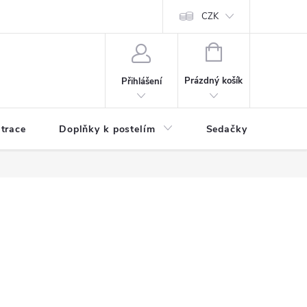
ní zboží a reklamace
Podmínky ochrany osobních údajů
CZK
Jak nakupo
NÁKUPNÍ
KOŠÍK
Prázdný košík
Přihlášení
trace
Doplňky k postelím
Sedačky
S