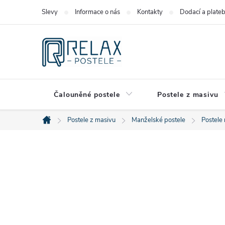
Přejít
Slevy
Informace o nás
Kontakty
Dodací a plate
na
obsah
Čalouněné postele
Postele z masivu
Postele z masivu
Manželské postele
Postele
Domů