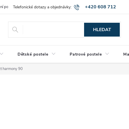
+420 608 712
bní podmínky
Obchodní podmínky
Montáž a výnos zboží
Vráce
515
HLEDAT
Dětské postele
Patrové postele
Ma
ect harmony 90