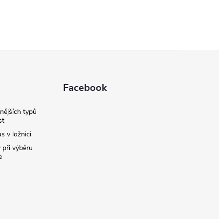
Facebook
nějších typů
st
s v ložnici
 při výběru
e