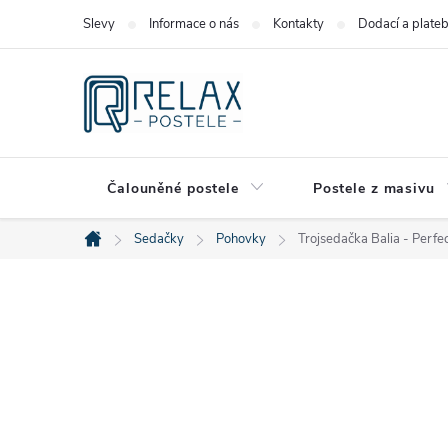
Přejít
Slevy
Informace o nás
Kontakty
Dodací a plate
na
obsah
Čalouněné postele
Postele z masivu
Sedačky
Pohovky
Trojsedačka Balia - Perf
Domů