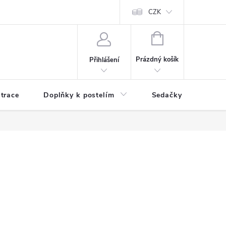
ní zboží a reklamace
Podmínky ochrany osobních údajů
CZK
Jak nakupo
NÁKUPNÍ
KOŠÍK
Prázdný košík
Přihlášení
trace
Doplňky k postelím
Sedačky
S