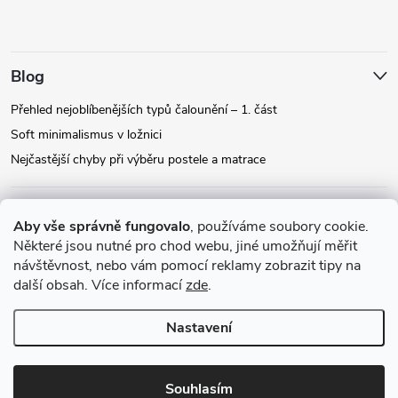
Blog
Přehled nejoblíbenějších typů čalounění – 1. část
Soft minimalismus v ložnici
Nejčastější chyby při výběru postele a matrace
Facebook
Aby vše správně fungovalo
, používáme soubory cookie.
Některé jsou nutné pro chod webu, jiné umožňují měřit
návštěvnost, nebo vám pomocí reklamy zobrazit tipy na
Instagram
další obsah. Více informací
zde
.
Nastavení
Copyright 2026
Relax-postele.cz
. Všechna práva vyhrazena.
Upravit
nastavení cookies
Souhlasím