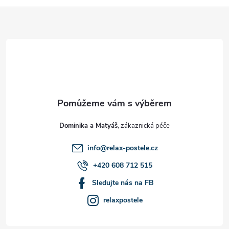
Z
á
p
a
t
Dominika a Matyáš
í
info
@
relax-postele.cz
+420 608 712 515
Sledujte nás na FB
relaxpostele