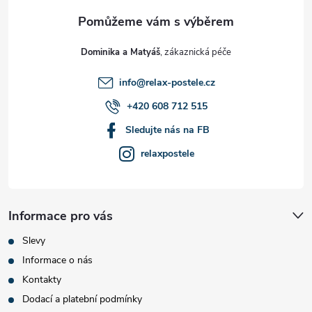
a
t
Dominika a Matyáš
í
info
@
relax-postele.cz
+420 608 712 515
Sledujte nás na FB
relaxpostele
Informace pro vás
Slevy
Informace o nás
Kontakty
Dodací a platební podmínky