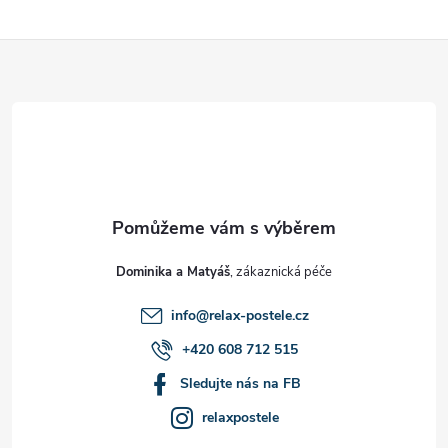
Z
á
p
a
t
Dominika a Matyáš
í
info
@
relax-postele.cz
+420 608 712 515
Sledujte nás na FB
relaxpostele