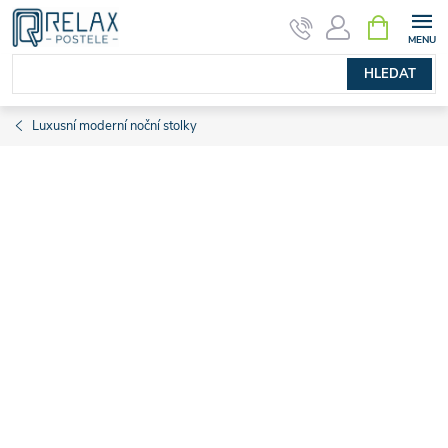
Přejít
NÁKUPNÍ
KOŠÍK
na
obsah
HLEDAT
Luxusní moderní noční stolky